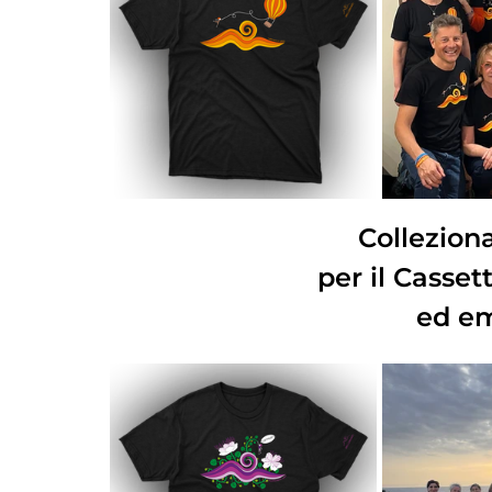
Colleziona
per il Casset
ed em