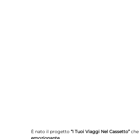
È nato il progetto 
“I Tuoi Viaggi Nel Cassetto”
 che
emozionante
.