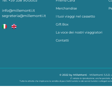
Tel:
+39 338 9013003
Friend Card
Co
Merchandise
Pe
info@millemonti.it
segreteria@millemonti.it
I tuoi viaggi nel cassetto
Gift Box
La voce dei nostri viaggiatori
Contatti
© 2022 by MilleMonti
-
MilleMonti S.S.D. a
E' vietata la riproduzione, anche parziale, d
Tutte le attività che implicano la vendita di pacchetti turistici e dei servizi turistici collegati