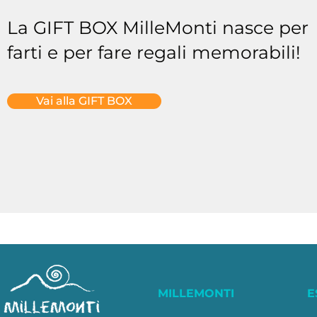
La GIFT BOX MilleMonti nasce per
farti e per fare regali memorabili!
Vai alla GIFT BOX
MILLEMONTI
E