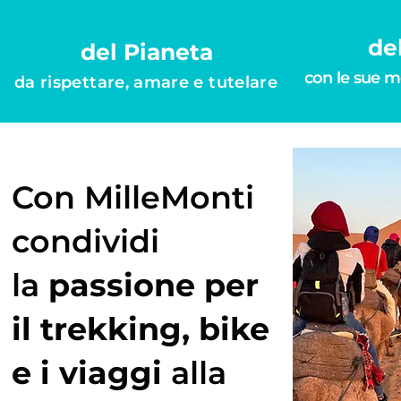
de
del Pianeta
con le sue me
da rispettare, amare e tutelare​
Con MilleMonti
condividi
la
passione per
il trekking, bike
e i viaggi
alla