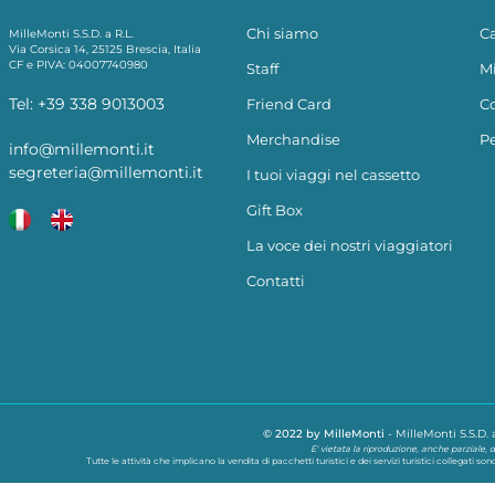
Chi siamo
C
MilleMonti S.S.D. a R.L.
Via Corsica 14, 25125 Brescia, Italia
CF e PIVA: 04007740980
Staff
Mi
Tel:
+39 338 9013003
Friend Card
Co
Merchandise
Pe
info@millemonti.it
segreteria@millemonti.it
I tuoi viaggi nel cassetto
Gift Box
La voce dei nostri viaggiatori
Contatti
© 2022 by MilleMonti
-
MilleMonti S.S.D. a
E' vietata la riproduzione, anche parziale, d
Tutte le attività che implicano la vendita di pacchetti turistici e dei servizi turistici collegati