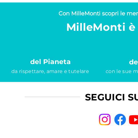
Con MilleMonti scopri le merav
MilleMonti 
del Pianeta
de
da rispettare, amare e tutelare
con le sue me
SEGUICI S