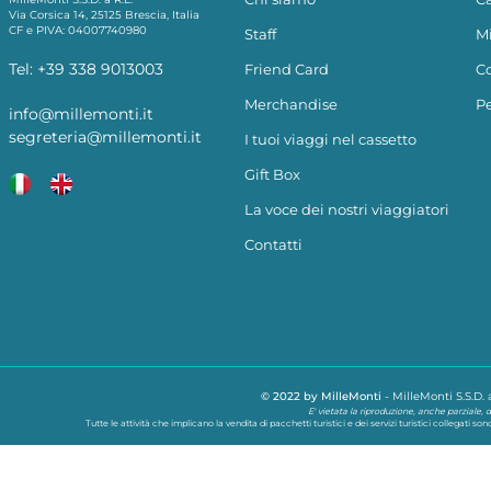
Via Corsica 14, 25125 Brescia, Italia
CF e PIVA: 04007740980
Staff
Mi
Tel:
+39 338 9013003
Friend Card
Co
Merchandise
Pe
info@millemonti.it
segreteria@millemonti.it
I tuoi viaggi nel cassetto
Gift Box
La voce dei nostri viaggiatori
Contatti
© 2022 by MilleMonti
-
MilleMonti S.S.D. a
E' vietata la riproduzione, anche parziale, d
Tutte le attività che implicano la vendita di pacchetti turistici e dei servizi turistici collegati