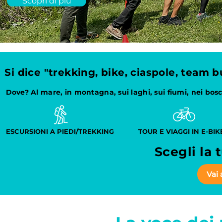
Scopri di più
Si dice "trekking, bike, ciaspole, team 
Dove? Al mare, in montagna, sui laghi, sui fiumi, nei boschi
ESCURSIONI A PIEDI/TREKKING
TOUR E VIAGGI IN E-BIK
Scegli la 
Vai